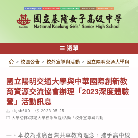
跳
轉
至
主
要
內
選單
容
>
校園公告
>
校外宣導與活動
>
國立陽明交通大學與中華
國立陽明交通大學與中華國際創新教
育資源交流協會辦理「2023深度體驗
營」活動訊息
Post
Post
klgsh600
2023-05-25
author:
published:
Post
大學營隊/認識大學校系課程/活動
/
校外宣導與活動
category:
一、本校為推廣台灣共享教育理念，攜手高中線