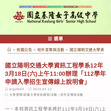
跳
轉
至
主
要
內
選單
容
>
校園公告
>
校外宣導與活動
>
國立陽明交通大學資訊工程
國立陽明交通大學資訊工程學系12年
3月18日(六)上午11:00辦理「112學年
申請入學招生宣傳線上說明會」
Post
Post
klgsh600
2023-03-13
author:
published:
Post
大學營隊/認識大學校系課程/活動
/
校外宣導與活動
category:
一、本校資訊工程學系將於112年3月18日(六)上