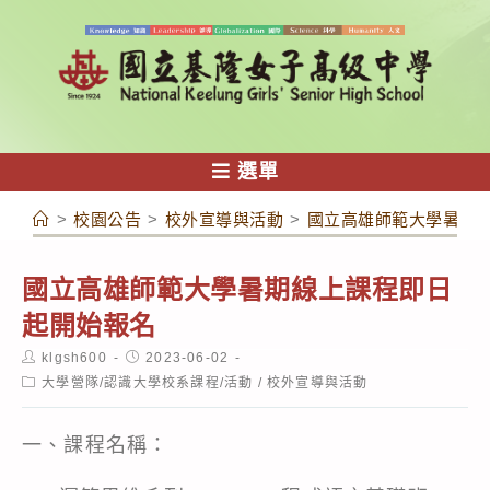
跳
轉
至
主
要
內
選單
容
>
校園公告
>
校外宣導與活動
>
國立高雄師範大學暑期
國立高雄師範大學暑期線上課程即日
起開始報名
Post
Post
klgsh600
2023-06-02
author:
published:
Post
大學營隊/認識大學校系課程/活動
/
校外宣導與活動
category:
一、課程名稱：