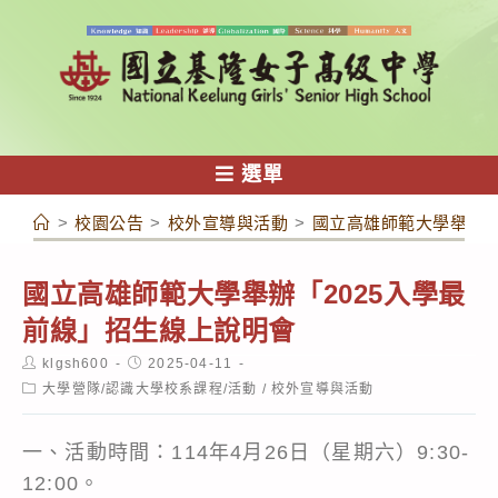
跳
轉
至
主
要
內
選單
容
>
校園公告
>
校外宣導與活動
>
國立高雄師範大學舉辦「
國立高雄師範大學舉辦「2025入學最
前線」招生線上說明會
Post
Post
klgsh600
2025-04-11
author:
published:
Post
大學營隊/認識大學校系課程/活動
/
校外宣導與活動
category:
一、活動時間：114年4月26日（星期六）9:30-
12:00。