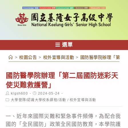
跳
轉
至
主
要
內
選單
容
>
校園公告
>
校外宣導與活動
>
國防醫學院辦理「第二
國防醫學院辦理「第二屆國防迷彩天
使災難救護營」
Post
Post
klgsh600
2024-05-24
author:
published:
Post
大學營隊/認識大學校系課程/活動
/
校外宣導與活動
category:
一、近年來國際災難和緊急事件頻傳，為配合我
國的「全民國防」政策全民國防教育，本學院護