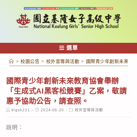
跳
轉
至
主
要
內
選單
容
>
校園公告
>
校外宣導與活動
>
國際青少年創新未來教育
國際青少年創新未來教育協會舉辦
「生成式AI黑客松競賽」乙案，敬請
惠予協助公告，請查照。
Post
Post
Post
klgsh231
2024-06-20
校外宣導與活動
author:
published:
category:
說明：