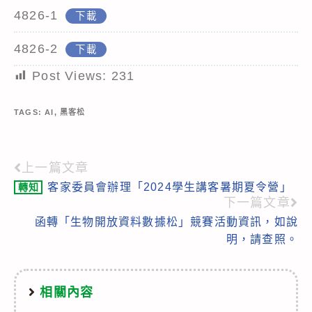
4826-1
下載
4826-2
下載
Post Views:
231
TAGS:
AI
,
黑客松
上一篇文章
Read
客家委員會辦理「2024學生講客暑期夏令營」
轉知
more
下一篇文章
articles
函轉「生物開放資料數據松」競賽活動資訊，如說
明，請查照。
相關內容