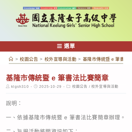
跳
轉
至
主
要
內
選單
容
>
校園公告
>
校外宣導與活動
>
基隆市傳統暨 e 筆書法
基隆市傳統暨 e 筆書法比賽簡章
Post
Post
Post
klgsh310
2025-10-29
校園公告
/
校外宣導與活動
author:
published:
category:
說明：
一、依據基隆市傳統暨 e 筆書法比賽簡章辦理。
二、旨揭活動將關資訊如下：