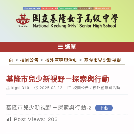
跳
轉
至
主
要
內
選單
容
>
校園公告
>
校外宣導與活動
>
基隆市兒少新視野－探
基隆市兒少新視野－探索與行動
Post
Post
Post
klgsh310
2025-03-12
校園公告
/
校外宣導與活動
author:
published:
category:
基隆市兒少新視野－探索與行動-2
下載
Post Views:
206