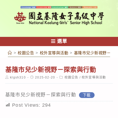
跳
轉
至
主
要
內
選單
容
>
校園公告
>
校外宣導與活動
>
基隆市兒少新視野－探
基隆市兒少新視野－探索與行動
Post
Post
Post
klgsh310
2025-02-20
校園公告
/
校外宣導與活動
author:
published:
category:
基隆市兒少新視野－探索與行動
下載
Post Views:
294