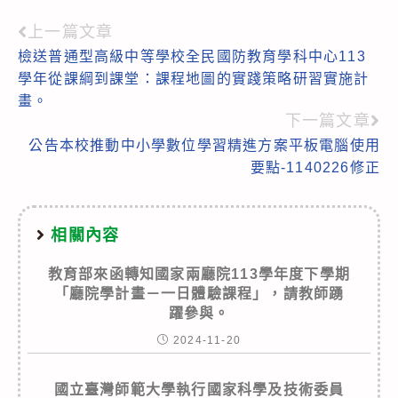
上一篇文章
Read
檢送普通型高級中等學校全民國防教育學科中心113
more
學年從課綱到課堂：課程地圖的實踐策略研習實施計
articles
畫。
下一篇文章
公告本校推動中小學數位學習精進方案平板電腦使用
要點-1140226修正
相關內容
教育部來函轉知國家兩廳院113學年度下學期
「廳院學計畫－一日體驗課程」，請教師踴
躍參與。
2024-11-20
國立臺灣師範大學執行國家科學及技術委員