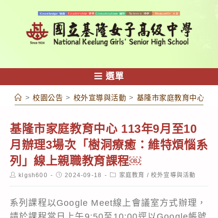
跳
轉
至
主
要
內
選單
容
>
校園公告
>
校外宣導與活動
>
基隆市家庭教育中心 1
基隆市家庭教育中心 113年9月至10
月辦理3場次「樹洞療癒：維特煩惱系
列」線上親職教育課程￼
Post
Post
Post
klgsh600
2024-09-18
家庭教育
/
校外宣導與活動
author:
published:
category:
系列課程以Google Meet線上會議室方式辦理，
請於課程當日上午9:50至10:00逕以Google帳號