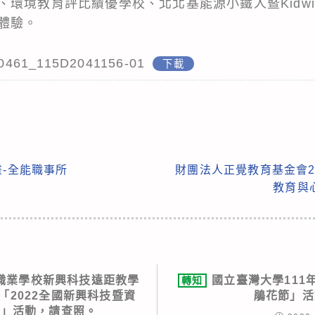
環境教育評比績優學校、北北基能源小鐵人暨Kidwi
體驗。
0461_115D2041156-01
下載
畫-全能職事所
財團法人正覺教育基金會2
教育與
職業學校新興科技遠距教學
國立臺灣大學111年
轉知
「2022全國新興科技暨資
鵑花節」活
賽」活動，請查照。