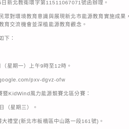
5日新北教衛環字第11511067071號函辦理。
民眾對環境教育意識與展現新北市能源教育實施成果
教育交流機會並深植能源教育觀念。
如下：
2日（星期一）上午9時至12時。
oogle.com/pxv-dgvz-ofw
賽暨KidWind風力能源競賽北區分賽：
8日（星期三）。
大禮堂(新北市板橋區中山路一段161號)。