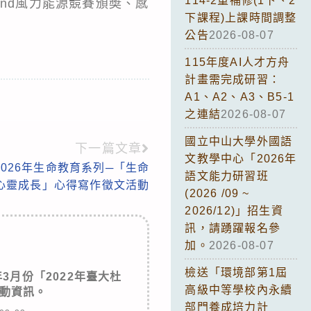
114-2重補修(1下、2
nd風力能源競賽頒奬、感
下課程)上課時間調整
公告
2026-08-07
115年度AI人才方舟
計畫需完成研習：
A1、A2、A3、B5-1
之連結
2026-08-07
國立中山大學外國語
下一篇文章
文教學中心「2026年
026年生命教育系列─「生命
語文能力研習班
心靈成長」心得寫作徵文活動
(2026 /09 ~
2026/12)」招生資
訊，請踴躍報名參
加。
2026-08-07
檢送「環境部第1屆
3月份「2022年臺大杜
高級中等學校內永續
動資訊。
部門養成培力計