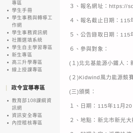
專區
３、報名網址：https://sdec.
學生手冊
學生事務與轉導工
４、報名截止日期：115
作網
學生事務資訊網
５、公告錄取日期：115
社團選填系統
學生自主學習專區
６、參與對象：
新生專區
高三升學專區
(１)北北基能源小鐵人
線上授課專區
(２)Kidwind風力
政令宣導專區
(三)頒奬：
教育部108課綱資
１、日期：115年11月2
訊網
資訊安全專區
２、地點：新北市新光大樓
內控稽核專區