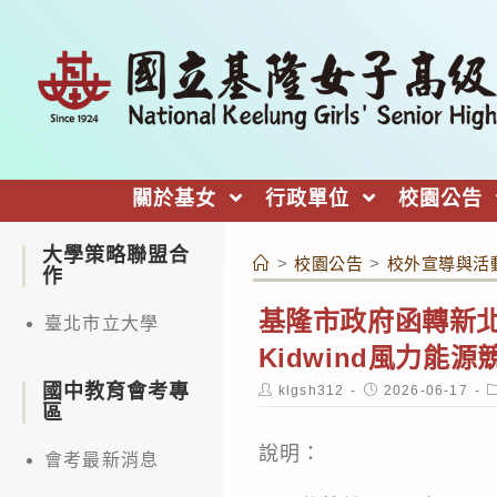
跳
轉
至
主
要
內
關於基女
行政單位
校園公告
容
大學策略聯盟合
>
校園公告
>
校外宣導與活
作
基隆市政府函轉新北
臺北市立大學
Kidwind風力能
國中教育會考專
Post
Post
P
klgsh312
2026-06-17
author:
published:
c
區
說明：
會考最新消息