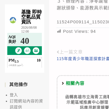
３、辦理內容：淨零論壇、
謝狀頒發、能源教具示範
11524P009114_115023
Post Views:
94
上一篇文章
Read
115年度青少年職涯探索計
more
articles
相關內容
其他操作
登入
函轉高雄市立海青工商
訂閱網站內容的資
示範區域推廣中心辦理
訊提供
訊應用創意競