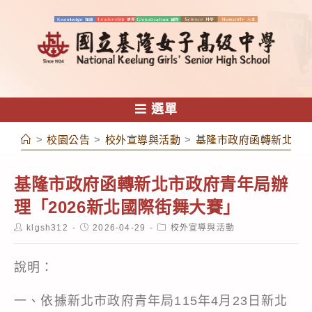
跳
轉
至
主
要
內
選單
容
>
校園公告
>
校外宣導與活動
>
基隆市政府函轉新北市政
基隆市政府函轉新北市政府青年局辦
理「2026新北國際街舞大賽」
Post
Post
Post
klgsh312
2026-04-29
校外宣導與活動
author:
published:
category:
說明：
一、依據新北市政府青年局115年4月23日新北