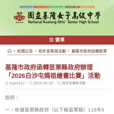
跳
轉
至
主
要
內
選單
容
>
校園公告
>
校外宣導與活動
>
基隆市政府函轉苗栗縣政
基隆市政府函轉苗栗縣政府辦理
「2026白沙屯媽祖繪畫比賽」活動
Post
Post
Post
klgsh312
2026-05-25
校外宣導與活動
author:
published:
category:
說明：
一、依據苗栗縣政府（以下稱苗栗縣）115年5