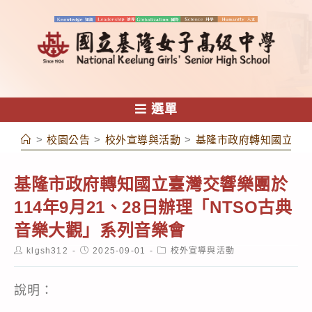
跳
轉
至
主
要
內
選單
容
>
校園公告
>
校外宣導與活動
>
基隆市政府轉知國立臺灣交
基隆市政府轉知國立臺灣交響樂團於
114年9月21、28日辦理「NTSO古典
音樂大觀」系列音樂會
Post
Post
Post
klgsh312
2025-09-01
校外宣導與活動
author:
published:
category:
說明：