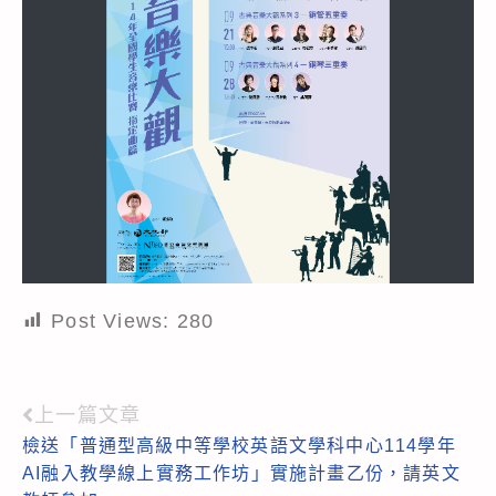
Post Views:
280
上一篇文章
Read
檢送「普通型高級中等學校英語文學科中心114學年
more
AI融入教學線上實務工作坊」實施計畫乙份，請英文
articles