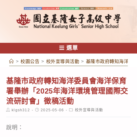
跳
轉
至
主
要
內
選單
容
>
校園公告
>
校外宣導與活動
>
基隆市政府轉知海洋委員
基隆市政府轉知海洋委員會海洋保育
署舉辦「2025年海洋環境管理國際交
流研討會」徵稿活動
Post
Post
Post
klgsh312
2025-05-06
校外宣導與活動
author:
published:
category:
說明：