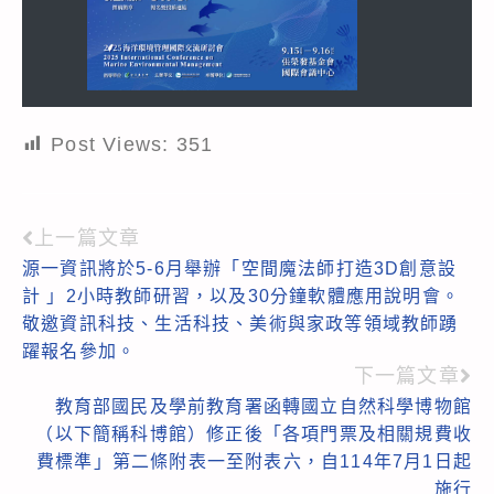
Post Views:
351
上一篇文章
Read
源一資訊將於5-6月舉辦「空間魔法師打造3D創意設
more
計 」2小時教師研習，以及30分鐘軟體應用說明會。
articles
敬邀資訊科技、生活科技、美術與家政等領域教師踴
躍報名參加。
下一篇文章
教育部國民及學前教育署函轉國立自然科學博物館
（以下簡稱科博館）修正後「各項門票及相關規費收
費標準」第二條附表一至附表六，自114年7月1日起
施行