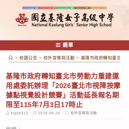
跳
轉
至
主
要
內
選單
容
>
校園公告
>
校外宣導與活動
>
基隆市政府轉知臺北市勞
基隆市政府轉知臺北市勞動力重建運
用處委託辦理「2026臺北市視障按摩
據點視覺設計競賽」活動延長報名期
限至115年7月3日17時止
Post
Post
Post
klgsh312
2026-06-24
校外宣導與活動
author:
published:
category: