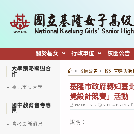
跳
轉
至
主
要
內
關於基女
行政單位
校園公告
容
大學策略聯盟合
>
校園公告
>
校外宣導與活
作
基隆市政府轉知臺北
臺北市立大學
覺設計競賽」活動
國中教育會考專
Post
Post
P
klgsh312
2026-05-14
author:
published:
c
區
說明：
會考最新消息