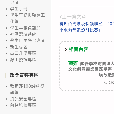
專區
學生手冊
學生事務與轉導工
上一篇文章
Read
作網
轉知台灣環境保護聯盟「20
more
學生事務資訊網
小水力發電設計比賽」
articles
社團選填系統
學生自主學習專區
新生專區
相關內容
高三升學專區
線上授課專區
醒吾學校財團法人
轉知
文化創意產業園區舉辦
境改造
政令宣導專區
20
教育部108課綱資
訊網
資訊安全專區
內控稽核專區