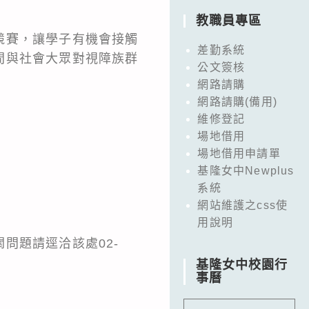
教職員專區
競賽，讓學子有機會接觸
差勤系統
間與社會大眾對視障族群
公文簽核
網路請購
網路請購(備用)
維修登記
場地借用
場地借用申請單
基隆女中Newplus
系統
網站維護之css使
用說明
問題請逕洽該處02-
基隆女中校園行
事曆