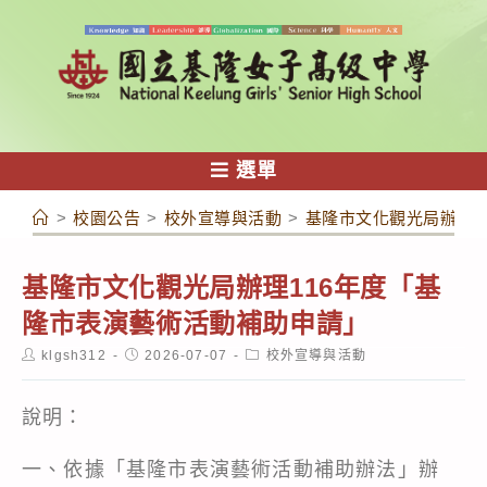
跳
轉
至
主
要
內
選單
容
>
校園公告
>
校外宣導與活動
>
基隆市文化觀光局辦理1
基隆市文化觀光局辦理116年度「基
隆市表演藝術活動補助申請」
Post
Post
Post
klgsh312
2026-07-07
校外宣導與活動
author:
published:
category:
說明：
一、依據「基隆市表演藝術活動補助辦法」辦