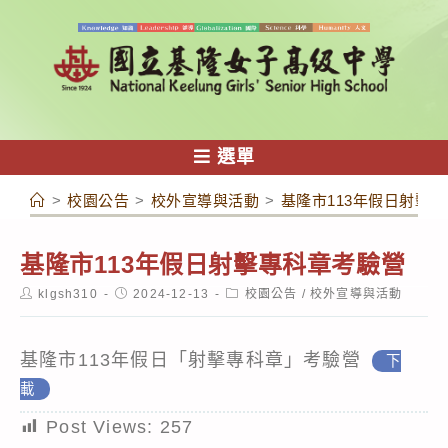
跳
轉
至
主
要
內
選單
容
>
校園公告
>
校外宣導與活動
>
基隆市113年假日射擊
基隆市113年假日射擊專科章考驗營
Post
Post
Post
klgsh310
2024-12-13
校園公告
/
校外宣導與活動
author:
published:
category:
基隆市113年假日「射擊專科章」考驗營
下
載
Post Views:
257