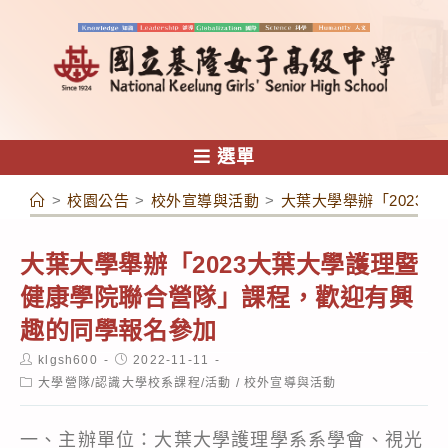
跳
轉
至
主
要
內
選單
容
>
校園公告
>
校外宣導與活動
>
大葉大學舉辦「2023
大葉大學舉辦「2023大葉大學護理暨
健康學院聯合營隊」課程，歡迎有興
趣的同學報名參加
Post
Post
klgsh600
2022-11-11
author:
published:
Post
大學營隊/認識大學校系課程/活動
/
校外宣導與活動
category:
一、主辦單位：大葉大學護理學系系學會、視光