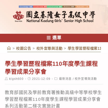
跳
轉
至
主
要
內
選單
容
>
校園公告
>
校外宣導與活動
>
學生學習歷程檔案110
學生學習歷程檔案110年度學生課程
學習成果分享會
Post
Post
Post
klgsh600
2021-12-09
最新消息
/
校外宣導與活動
author:
published:
category:
教育部國民及學前教育署推動高級中等學校學生
學習歷程檔案110年度學生課程學習成果分享會
系列活動第二梯次實施計畫