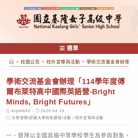
跳
轉
至
主
要
內
選單
容
>
校園公告
>
校外宣導與活動
>
學術交流基金會辦理「114學年
學術交流基金會辦理「114學年度傅
爾布萊特高中國際英語營-Bright
Minds, Bright Futures」
Post
Post
klgsh600
2026-04-16
author:
published:
Post
大學營隊/認識大學校系課程/活動
/
校外宣導與活動
category:
一、營隊以全國高級中等學校學生為參與對象，