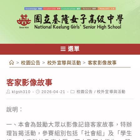
跳
轉
至
主
要
內
選單
容
>
校園公告
>
校外宣導與活動
>
客家影像故事
客家影像故事
Post
Post
Post
klgsh310
2026-04-21
校園公告
/
校外宣導與活動
author:
published:
category:
說明：
一、本會為鼓勵大眾以影像記錄客家故事，特辦
理旨揭活動，參賽組別包括「社會組」及「學生