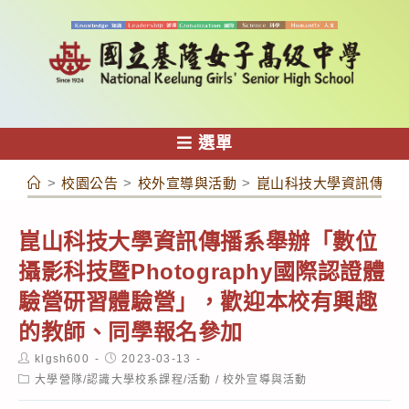
跳
轉
至
主
要
內
選單
容
>
校園公告
>
校外宣導與活動
>
崑山科技大學資訊傳播系
崑山科技大學資訊傳播系舉辦「數位
攝影科技暨Photography國際認證體
驗營研習體驗營」，歡迎本校有興趣
的教師、同學報名參加
Post
Post
klgsh600
2023-03-13
author:
published:
Post
大學營隊/認識大學校系課程/活動
/
校外宣導與活動
category: