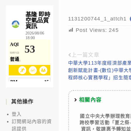
1131200744_1_attch1
Post Views:
245
上一篇文章
Read
中華大學113年度經濟部產
more
創新賦能計畫-(數位)中華
articles
程師核心實務學程」招生簡
相關內容
其他操作
登入
國立中央大學辦理教育
訂閱網站內容的資
跨校學習活動「夏之祭
訊提供
資訊，敬請惠予轉知