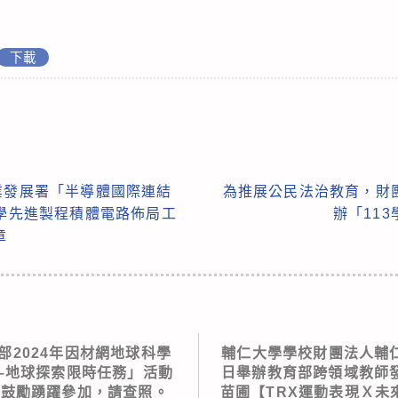
下載
業發展署「半導體國際連結
為推展公民法治教育，財
大學先進製程積體電路佈局工
辦「11
章
部2024年因材網地球科學
輔仁大學學校財團法人輔仁
–地球探索限時任務」活動
日舉辦教育部跨領域教師
並鼓勵踴躍參加，請查照。
苗圃【TRX運動表現Ｘ未