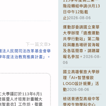
115學年度高二第一
階段轉組申請(8月13
日中午12點截
止)
2026-08-06
運動部委請國立東華
大學辦理「適應運動
共學行動站」第二階
下一篇文章
段與離島場研習海報
及各區簡章，請踴躍
團法人民間司法改革基金會舉
報名參加。
2026-08-
3學年度法治教育推廣計畫」。
06
國立高雄餐旅大學辦
理「AI+智慧餐飲
LOGO設計競賽」活
動
2026-08-06
大學謹訂於113年6月1
檢送普通型高級中等
發展暨人才培育計畫輔大
來智能衣】工作坊，敬邀
學校生物學科中心