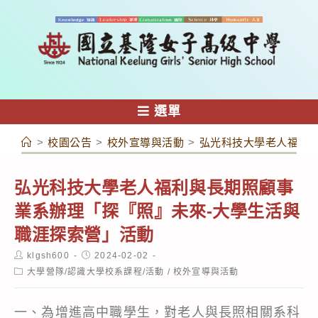
跳
轉
至
主
要
內
選單
容
>
校園公告
>
校外宣導與活動
>
弘光科技大學老人福利
弘光科技大學老人福利與長期照顧事
業系辦理「探『照』未來-大學生活與
職涯探索營」活動
Post
Post
klgsh600
2024-02-02
author:
published:
Post
大學營隊/認識大學校系課程/活動
/
校外宣導與活動
category:
一、為增進高中職學生，對老人與長照相關系科