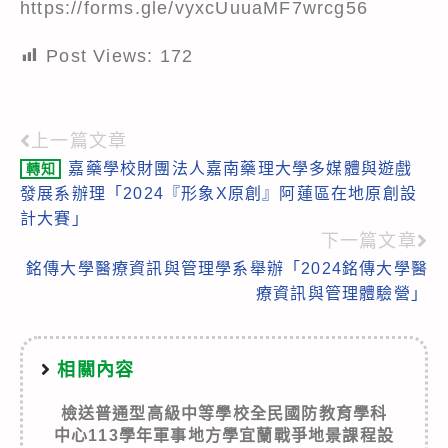
https://forms.gle/vyxcUuuaMF7wrcg56
Post Views:
172
上一篇文章
Read
嘉藥學校財團法人嘉南藥理大學多媒體與遊戲
轉知
more
發展系辦理「2024『形象X原創』阿蓮區在地原創設
articles
計大賽」
下一篇文章
銘傳大學醫療資訊與管理學系舉辦「2024銘傳大學醫
療資訊與管理體驗營」
相關內容
檢送普通型高級中等學校全民國防教育學科
中心113學年軍事地方學宜蘭戰爭地景課程設