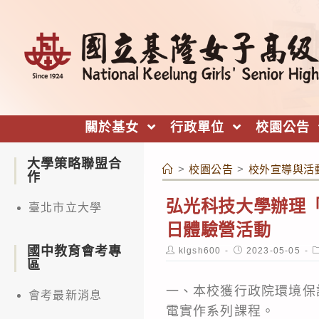
跳
轉
至
主
要
內
關於基女
行政單位
校園公告
容
大學策略聯盟合
>
校園公告
>
校外宣導與活
作
弘光科技大學辦理「
臺北市立大學
日體驗營活動
國中教育會考專
Post
Post
P
klgsh600
2023-05-05
author:
published:
c
區
一、本校獲行政院環境保
會考最新消息
電實作系列課程。