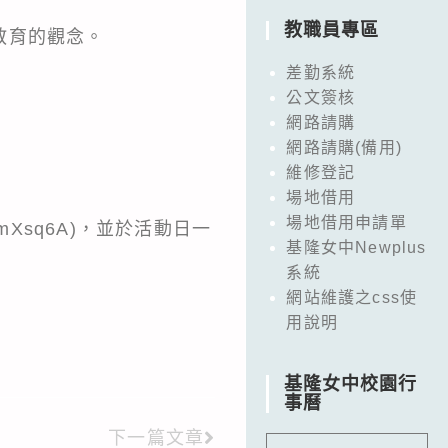
教職員專區
教育的觀念。
差勤系統
公文簽核
網路請購
網路請購(備用)
維修登記
場地借用
場地借用申請單
TmXsq6A
)，並於活動日一
基隆女中Newplus
系統
網站維護之css使
用說明
基隆女中校園行
事曆
下一篇文章