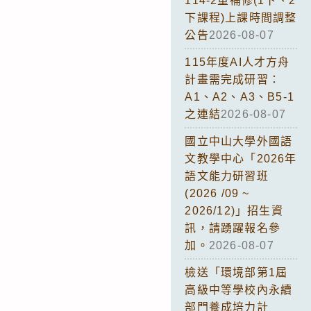
114-2重補修(1下、2
下課程)上課時間調整
公告
2026-08-07
115年度AI人才方舟
計畫需完成研習：
A1、A2、A3、B5-1
之連結
2026-08-07
國立中山大學外國語
文教學中心「2026年
語文能力研習班
(2026 /09 ~
2026/12)」招生資
訊，請踴躍報名參
加。
2026-08-07
檢送「環境部第1屆
高級中等學校內永續
部門養成培力計