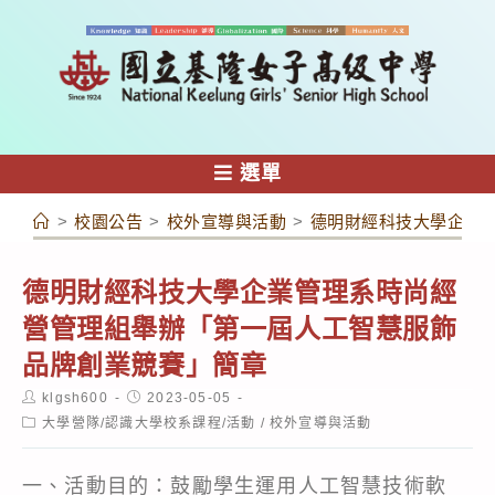
跳
轉
至
主
要
內
選單
容
>
校園公告
>
校外宣導與活動
>
德明財經科技大學企業
德明財經科技大學企業管理系時尚經
營管理組舉辦「第一屆人工智慧服飾
品牌創業競賽」簡章
Post
Post
klgsh600
2023-05-05
author:
published:
Post
大學營隊/認識大學校系課程/活動
/
校外宣導與活動
category:
一、活動目的：鼓勵學生運用人工智慧技術軟