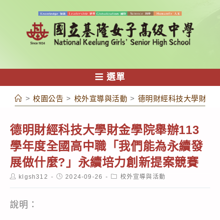
跳
轉
至
主
要
內
選單
容
>
校園公告
>
校外宣導與活動
>
德明財經科技大學財金學
德明財經科技大學財金學院舉辦113
學年度全國高中職「我們能為永續發
展做什麼?」永續培力創新提案競賽
Post
Post
Post
klgsh312
2024-09-26
校外宣導與活動
author:
published:
category:
說明：