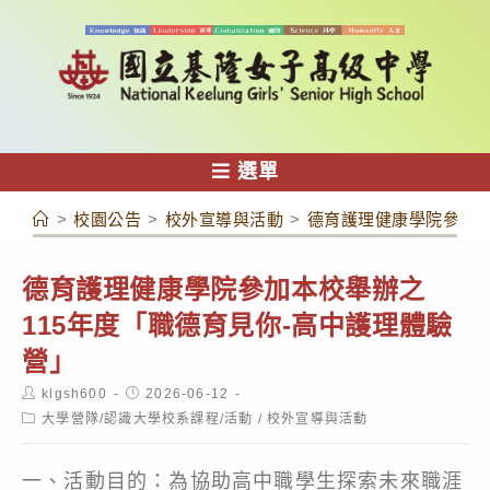
跳
轉
至
主
要
內
選單
容
>
校園公告
>
校外宣導與活動
>
德育護理健康學院參加本
德育護理健康學院參加本校舉辦之
115年度「職德育見你-高中護理體驗
營」
Post
Post
klgsh600
2026-06-12
author:
published:
Post
大學營隊/認識大學校系課程/活動
/
校外宣導與活動
category:
一、活動目的：為協助高中職學生探索未來職涯