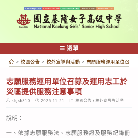
跳
轉
至
主
要
內
選單
容
>
校園公告
>
校外宣導與活動
>
志願服務運用單位召募
志願服務運用單位召募及運用志工於
災區提供服務注意事項
Post
Post
Post
klgsh310
2025-11-21
校園公告
/
校外宣導與活動
author:
published:
category:
說明：
一、依據志願服務法、志願服務證及服務紀錄冊