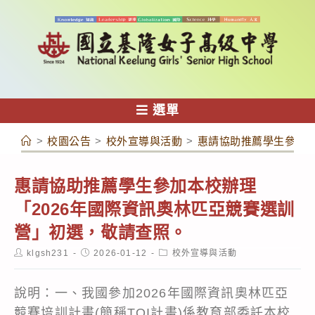
跳
轉
至
主
要
內
選單
容
>
校園公告
>
校外宣導與活動
>
惠請協助推薦學生參加本
惠請協助推薦學生參加本校辦理
「2026年國際資訊奧林匹亞競賽選訓
營」初選，敬請查照。
Post
Post
Post
klgsh231
2026-01-12
校外宣導與活動
author:
published:
category:
說明：一、我國參加2026年國際資訊奧林匹亞
競賽培訓計畫(簡稱TOI計畫)係教育部委託本校