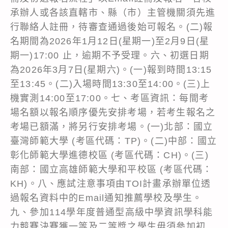
承辦人或各該直轄市、縣（市）主管機關須先進
行聯絡人註冊，待審查通過後始可報名。(二)報
名期間為2026年1月12日(星期一)至2月9日(星
期一)17:00 止，逾期不予受理。六、初選日期
為2026年3月7日(星期六)。(一)報到時間13:15
至13:45。(二)入場時間13:30至14:00。(三)上
機實測14:00至17:00。七、考區資訊：每間考
場名額以報名順序優先安排考場，若考生報名之
考場已額滿，將另行安排考場。(一)北部：國立
臺灣師範大學 (考區代碼：TP)。(二)中部：國立
彰化師範大學進德校區 (考區代碼：CH)。(三)
南部：國立高雄師範大學和平校區 (考區代碼：
KH)。八、應試注意事項由TOI計畫承辦單位透
過報名資料中的Email通知推薦學校及學生。
九、參加114學年度普通型高級中學資訊學科能
力競賽決賽獲一等及二等獎之學生毋須參加初