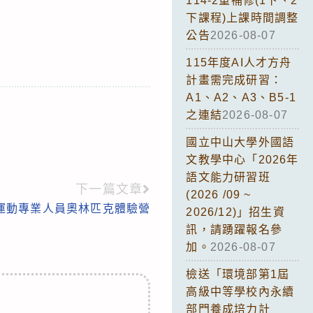
114-2重補修(1下、2
下課程)上課時間調整
公告
2026-08-07
115年度AI人才方舟
計畫需完成研習：
A1、A2、A3、B5-1
之連結
2026-08-07
國立中山大學外國語
文教學中心「2026年
語文能力研習班
下一篇文章
(2026 /09 ~
育運動專業人員奧林匹克體驗營
2026/12)」招生資
訊，請踴躍報名參
加。
2026-08-07
檢送「環境部第1屆
高級中等學校內永續
部門養成培力計