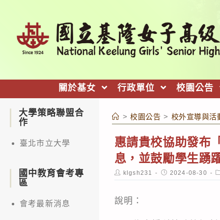
跳
轉
至
主
要
內
關於基女
行政單位
校園公告
容
大學策略聯盟合
>
校園公告
>
校外宣導與活
作
惠請貴校協助發布「W
臺北市立大學
息，並鼓勵學生踴
國中教育會考專
Post
Post
P
klgsh231
2024-08-30
author:
published:
c
區
說明：
會考最新消息