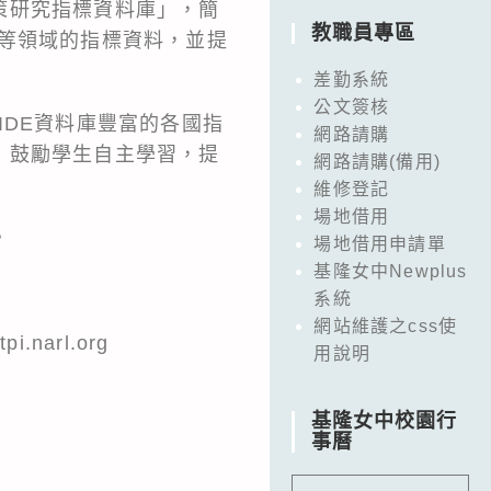
策研究指標資料庫」，簡
教職員專區
經濟、科技等領域的指標資料，並提
差勤系統
公文簽核
IDE資料庫豐富的各國指
網路請購
，鼓勵學生自主學習，提
網路請購(備用)
維修登記
場地借用
。
場地借用申請單
基隆女中Newplus
系統
網站維護之css使
narl.org
用說明
基隆女中校園行
事曆