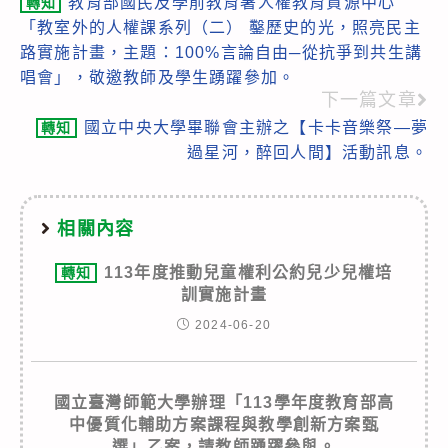
教育部國民及學前教育署人權教育資源中心
轉知
more
「教室外的人權課系列（二） 鑿歷史的光，照亮民主
articles
路實施計畫，主題：100%言論自由─從抗爭到共生講
唱會」，敬邀教師及學生踴躍參加。
下一篇文章
國立中央大學畢聯會主辦之【卡卡音樂祭—夢
轉知
過星河，醉回人間】活動訊息。
相關內容
113年度推動兒童權利公約兒少兒權培
轉知
訓實施計畫
2024-06-20
國立臺灣師範大學辦理「113學年度教育部高
中優質化輔助方案課程與教學創新方案甄
選」乙案，請教師踴躍參與。