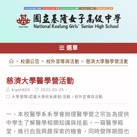
跳
轉
至
主
要
內
選單
容
>
校園公告
>
校外宣導與活動
>
慈濟大學醫學營活動
慈濟大學醫學營活動
Post
Post
klgsh600
2022-03-25
author:
published:
Post
大學營隊/認識大學校系課程/活動
/
校外宣導與活動
category:
一、本校醫學系系學會辦理醫學營之宗旨為提供
中學生了解醫學相關知識與技能，一窺醫學殿
堂，進行自我興趣探索的機會，同時營隊期間也