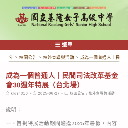
跳
轉
至
主
要
內
選單
容
>
校園公告
>
校外宣導與活動
>
成為一個普通人｜民間司
成為一個普通人｜民間司法改革基金
會30週年特展（台北場）
Post
Post
Post
klgsh310
2025-06-27
校園公告
/
校外宣導與活動
author:
published:
category:
說明：
一、旨揭特展活動期間適逢2025年暑假，內容