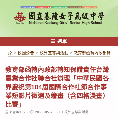
跳
轉
至
主
要
內
選單
容
>
校園公告
>
校外宣導與活動
>
教育部函轉內政部轉知保
教育部函轉內政部轉知保證責任台灣
農業合作社聯合社辦理「中華民國各
界慶祝第104屆國際合作社節合作事
業短影片徵選及繪畫（含四格漫畫）
比賽」
Post
Post
Post
klgsh312
2026-05-21
校外宣導與活動
author:
published:
category: