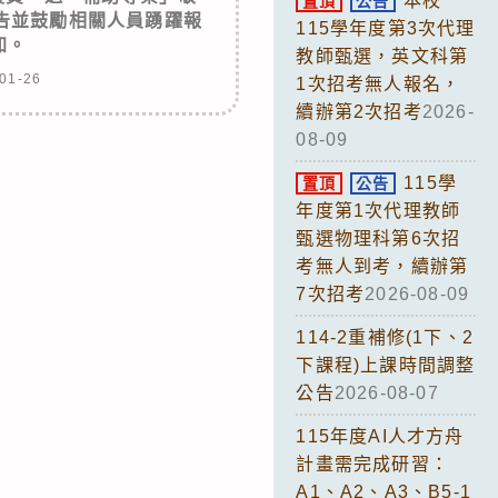
本校
置頂
公告
告並鼓勵相關人員踴躍報
115學年度第3次代理
加。
教師甄選，英文科第
01-26
1次招考無人報名，
續辦第2次招考
2026-
08-09
115學
置頂
公告
年度第1次代理教師
甄選物理科第6次招
考無人到考，續辦第
7次招考
2026-08-09
114-2重補修(1下、2
下課程)上課時間調整
公告
2026-08-07
115年度AI人才方舟
計畫需完成研習：
A1、A2、A3、B5-1