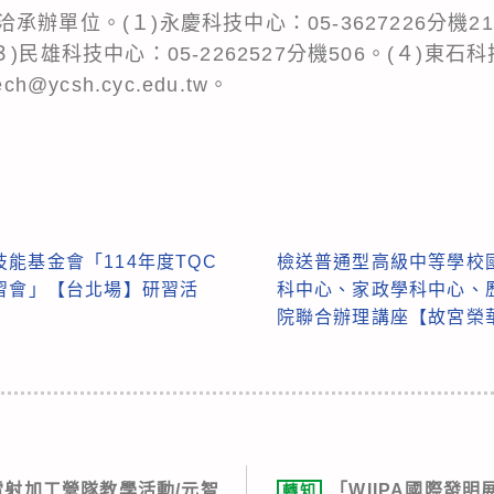
辦單位。(１)永慶科技中心：05-3627226分機2
。(３)民雄科技中心：05-2262527分機506。(４)東石科
@ycsh.cyc.edu.tw。
能基金會「114年度TQC
檢送普通型高級中等學校
習會」【台北場】研習活
科中心、家政學科中心、
院聯合辦理講座【故宮榮
與雷射加工營隊教學活動/元智
「WIIPA國際發
轉知