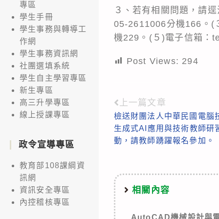
專區
３、若有相關問題，請逕洽承
學生手冊
05-2611006分機166
學生事務與轉導工
機229。(５)電子信箱：tech
作網
學生事務資訊網
Post Views:
294
社團選填系統
學生自主學習專區
新生專區
上一篇文章
高三升學專區
Read
線上授課專區
檢送財團法人中華民國電腦技
more
生成式AI應用與技術教師研
articles
動，請教師踴躍報名參加。
政令宣導專區
教育部108課綱資
訊網
相關內容
資訊安全專區
內控稽核專區
AutoCAD機械設計