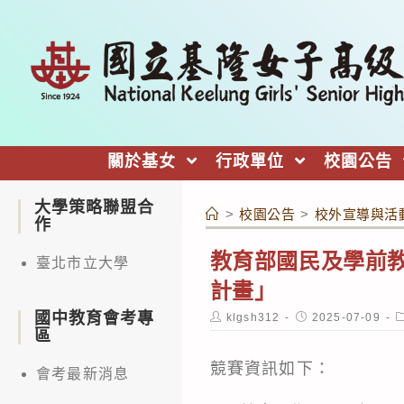
跳
轉
至
主
要
內
關於基女
行政單位
校園公告
容
大學策略聯盟合
>
校園公告
>
校外宣導與活
作
教育部國民及學前教
臺北市立大學
計畫」
國中教育會考專
Post
Post
P
klgsh312
2025-07-09
author:
published:
c
區
競賽資訊如下：
會考最新消息