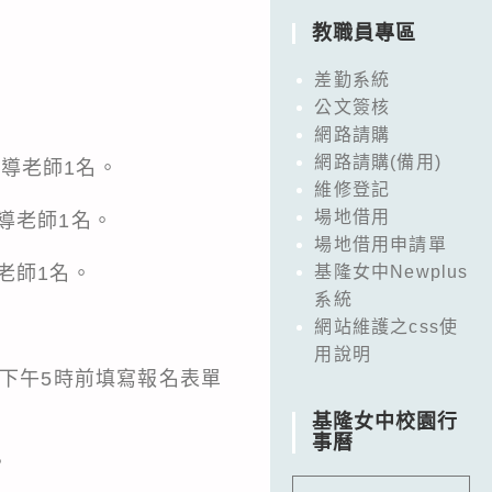
教職員專區
。
差勤系統
公文簽核
網路請購
網路請購(備用)
導老師1名。
維修登記
場地借用
導老師1名。
場地借用申請單
老師1名。
基隆女中Newplus
系統
網站維護之css使
用說明
五)下午5時前填寫報名表單
基隆女中校園行
事曆
。