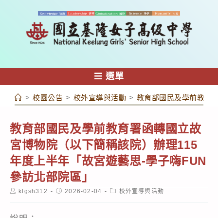
跳
轉
至
主
要
內
選單
容
>
校園公告
>
校外宣導與活動
>
教育部國民及學前教育署
教育部國民及學前教育署函轉國立故
宮博物院（以下簡稱該院）辦理115
年度上半年「故宮遊藝思-學子嗨FUN
參訪北部院區」
Post
Post
Post
klgsh312
2026-02-04
校外宣導與活動
author:
published:
category: