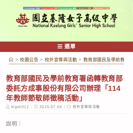
跳
轉
至
主
要
內
選單
容
>
校園公告
>
校外宣導與活動
>
教育部國民及學前教育署
教育部國民及學前教育署函轉教育部
委託方成事股份有限公司辦理「114
年教師節敬師徵稿活動」
Post
Post
Post
klgsh312
2025-07-04
校外宣導與活動
author:
published:
category:
說明：