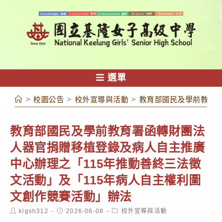
跳
轉
至
主
要
內
選單
容
>
校園公告
>
校外宣導與活動
>
教育部國民及學前教育署
教育部國民及學前教育署函轉財團法
人器官捐贈移植登錄及病人自主推廣
中心辦理之「115年推動善終三法徵
文活動」及「115年病人自主權利圖
文創作競賽活動」辦法
Post
Post
Post
klgsh312
2026-06-08
校外宣導與活動
author:
published:
category: