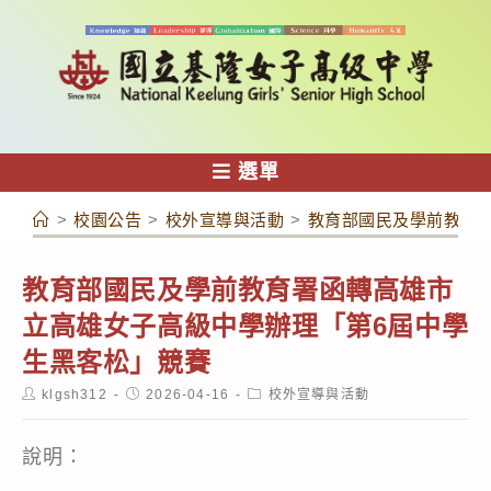
跳
轉
至
主
要
內
選單
容
>
校園公告
>
校外宣導與活動
>
教育部國民及學前教育
教育部國民及學前教育署函轉高雄市
立高雄女子高級中學辦理「第6屆中學
生黑客松」競賽
Post
Post
Post
klgsh312
2026-04-16
校外宣導與活動
author:
published:
category:
說明：