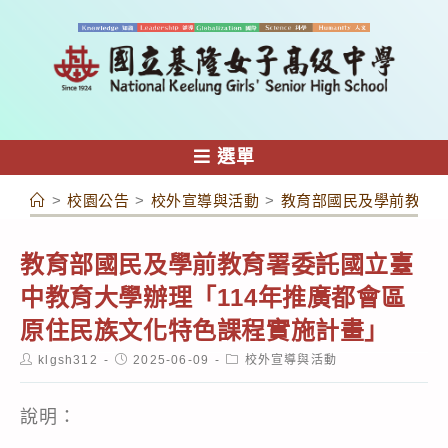
跳
轉
至
主
要
內
選單
容
>
校園公告
>
校外宣導與活動
>
教育部國民及學前教育署
教育部國民及學前教育署委託國立臺
中教育大學辦理「114年推廣都會區
原住民族文化特色課程實施計畫」
Post
Post
Post
klgsh312
2025-06-09
校外宣導與活動
author:
published:
category:
說明：