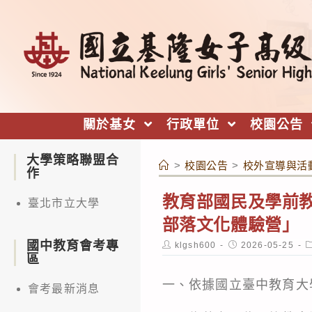
跳
轉
至
主
要
內
關於基女
行政單位
校園公告
容
大學策略聯盟合
>
校園公告
>
校外宣導與活
作
教育部國民及學前教
臺北市立大學
部落文化體驗營」
國中教育會考專
Post
Post
P
klgsh600
2026-05-25
author:
published:
c
區
一、依據國立臺中教育大學1
會考最新消息