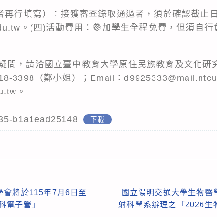
者再行填寫）：接獲審查錄取通過者，須於確認截止日前
ntcu.edu.tw。(四)活動費用：參加學生全程免費，但
問，請洽國立臺中教育大學原住民族教育及文化研究中心
-3398（鄭小姐）；Email：d9925333@mail.ntcu.
du.tw。
d35-b1a1ead25148
下載
會將於115年7月6日至
國立陽明交通大學生物醫
臺科電子營」
射科學系辦理之「2026