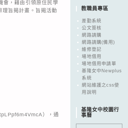
機會，藉由引領原住民學
教職員專區
辦理旨揭計畫。旨揭活動
差勤系統
公文簽核
網路請購
網路請購(備用)
維修登記
場地借用
場地借用申請單
基隆女中Newplus
系統
網站維護之css使
用說明
基隆女中校園行
pLPpf6m4VmcA），通
事曆