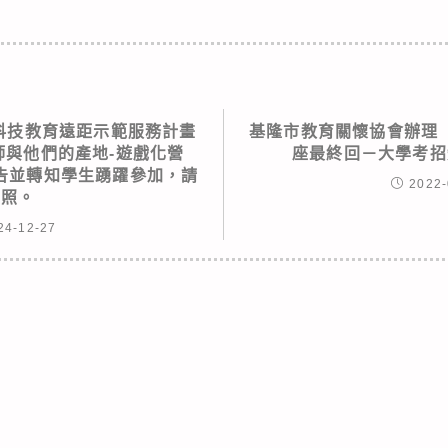
興科技教育遠距示範服務計畫
基隆市教育關懷協會辦理
師與他們的產地-遊戲化營
座最終回－大學考招
告並轉知學生踴躍參加，請
2022-
查照。
24-12-27