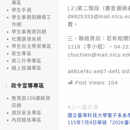
專區
(２)第二階段（審查通過
學生手冊
d9925333@mail.
學生事務與轉導工
費。
作網
學生事務資訊網
三、聯絡資訊：若有相關疑
社團選填系統
1118（李小姐）、04-2218
學生自主學習專區
新生專區
chuchien@mail.ntcu.e
高三升學專區
線上授課專區
a881ef4c-aeb7-4ef1-b
Post Views:
104
政令宣導專區
教育部108課綱資
訊網
上一篇文章
Read
資訊安全專區
國立臺灣科技大學電子系系學
more
內控稽核專區
115年7月9日舉辦「2026
articles