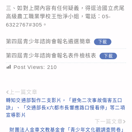
三、如對上開內容有任何疑義，得逕洽國立虎尾
高級農工職業學校王怡淨小姐，電話：05-
6322767#305。
第四屆青少年諮詢會報名遴選簡章
下載
第四屆青少年諮詢會報名表件檢核表
下載
Post Views:
210
上一篇文章
Read
轉知交通部製作二支影片，「避免二次事故傷害五口
more
訣」、「交通部長x六都市長響應路口慢看停」等二項
articles
宣導影片
下一篇文章
財團法人金車文教基金會「青少年文化觀調查問卷」