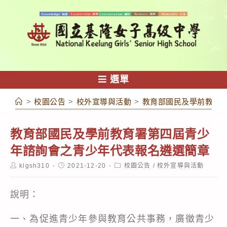
跳
轉
至
主
要
內
選單
容
>
校園公告
>
校外宣導與活動
>
教育部國民及學前教育
教育部國民及學前教育署第四屆青少
年諮詢會之青少年代表報名遴選簡章
Post
Post
Post
klgsh310
2021-12-20
校園公告
/
校外宣導與活動
author:
published:
category:
說明：
一、為促進青少年參與教育公共事務，廣徵青少