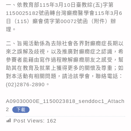
一、依教育部115年3月10日臺教綜(五)字第
1150025182號函轉台灣癲癇醫學會115年3月6
日（115）癲會倩字第00072號函（附件）辦
理。
二、旨揭活動係為去除社會各界對癲癇症長期以
來之誤解及歧視，以及推廣對癲癇症之認識，希
參賽者能藉由寫作過程瞭解癲癇朋友之感受，幫
助其在教育及就業上獲得更多的關懷及尊重；如
對本活動有相關問題，請洽該學會，聯絡電話：
(02)2876-2890。
A09030000E_1150023818_senddoc1_Attach
2
下載
Post Views:
162