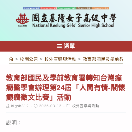
跳
轉
至
主
要
內
選單
容
>
校園公告
>
校外宣導與活動
>
教育部國民及學前教育署
教育部國民及學前教育署轉知台灣癲
癇醫學會辦理第24屆「人間有情-關懷
癲癇徵文比賽」活動
Post
Post
Post
klgsh312
2026-03-13
校外宣導與活動
author:
published:
category:
說明：