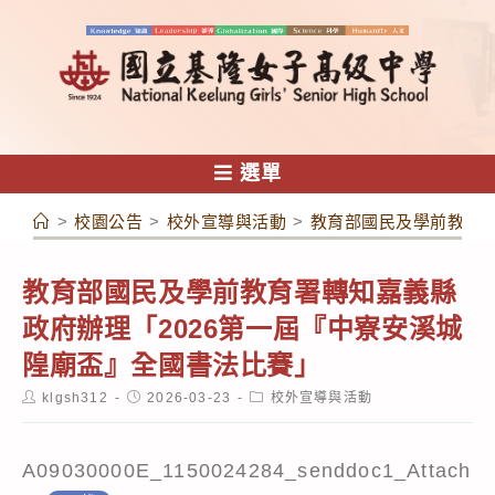
跳
轉
至
主
要
內
選單
容
>
校園公告
>
校外宣導與活動
>
教育部國民及學前教育署
教育部國民及學前教育署轉知嘉義縣
政府辦理「2026第一屆『中寮安溪城
隍廟盃』全國書法比賽」
Post
Post
Post
klgsh312
2026-03-23
校外宣導與活動
author:
published:
category:
A09030000E_1150024284_senddoc1_Attach