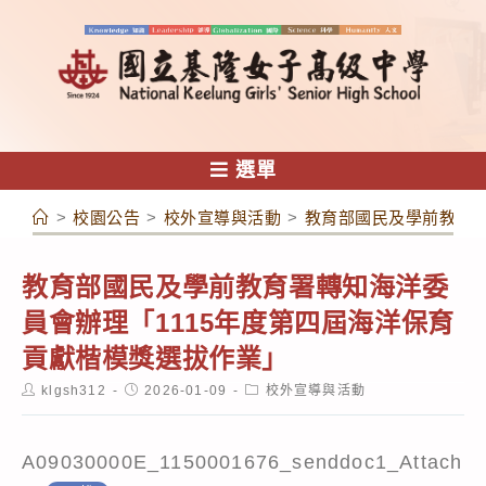
跳
轉
至
主
要
內
選單
容
>
校園公告
>
校外宣導與活動
>
教育部國民及學前教育署
教育部國民及學前教育署轉知海洋委
員會辦理「1115年度第四屆海洋保育
貢獻楷模獎選拔作業」
Post
Post
Post
klgsh312
2026-01-09
校外宣導與活動
author:
published:
category:
A09030000E_1150001676_senddoc1_Attach