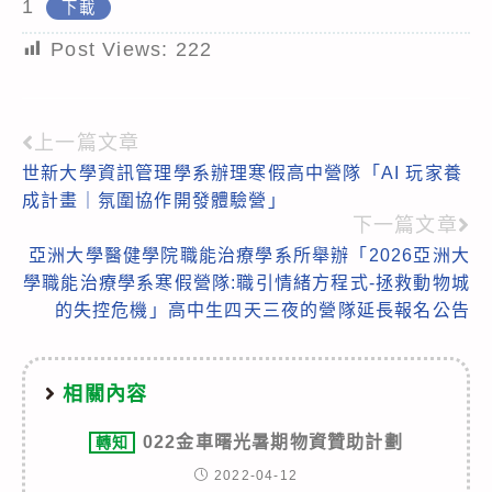
1
下載
Post Views:
222
上一篇文章
Read
世新大學資訊管理學系辦理寒假高中營隊「AI 玩家養
more
成計畫｜氛圍協作開發體驗營」
articles
下一篇文章
亞洲大學醫健學院職能治療學系所舉辦「2026亞洲大
學職能治療學系寒假營隊:職引情緒方程式-拯救動物城
的失控危機」高中生四天三夜的營隊延長報名公告
相關內容
022金車曙光暑期物資贊助計劃
轉知
2022-04-12