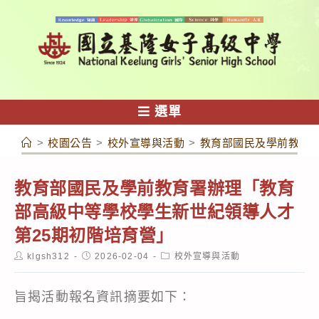
跳
轉
至
主
要
內
選單
容
>
校園公告
>
校外宣導與活動
>
教育部國民及學前教育署
教育部國民及學前教育署辦理「教育
部高級中等學校學生新世紀領導人才
第25期初階培育營」
Post
Post
Post
klgsh312
2026-02-04
校外宣導與活動
author:
published:
category:
旨揭活動報名資訊摘要如下：