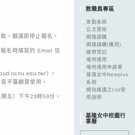
教職員專區
差勤系統
公文簽核
錄取，額滿即停止報名。
網路請購
網路請購(備用)
名時填寫的 Email 信
維修登記
場地借用
場地借用申請單
loud.ncnu.edu.tw/
）/
基隆女中Newplus
影音平臺觀賞使用。
系統
網站維護之css使
星期五）下午23時59分，
用說明
基隆女中校園行
事曆