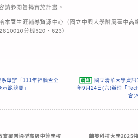
容請參閱旨揭實施計畫。
洽本署生涯輔導資源中心（國立中興大學附屬臺中高
810010分機620、623）
系舉辦「111年神腦盃全
國立清華大學資訊
轉知
全示範競賽」
年9月24日(六)辦理「Te
會(
教育署普通型高級中等學校
輔英科技大學2025