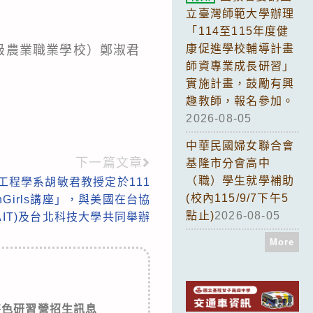
立臺灣師範大學辦理
「114至115年度健
康促進學校輔導計畫
級農業職業學校）鄭淑君
師資專業成長研習」
實施計畫，鼓勵有興
趣教師，報名參加。
2026-08-05
中華民國婦女聯合會
下一篇文章
基隆市分會高中
（職）學生就學補助
工程學系胡敏君教授定於111
(校內115/9/7下午5
chGirls講座」，與美國在台協
點止)
2026-08-05
AIT)及台北科技大學共同舉辦
More
特色研習營招生訊息