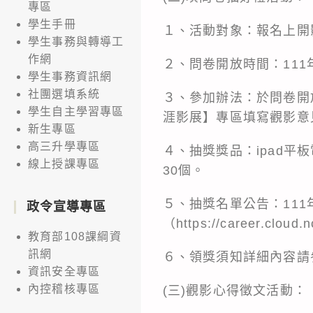
專區
學生手冊
１、活動對象：報名上開
學生事務與轉導工
作網
２、問卷開放時間：111年
學生事務資訊網
社團選填系統
３、參加辦法：於問卷開
學生自主學習專區
涯影展】專區填寫觀影意
新生專區
高三升學專區
４、抽獎獎品：ipad平
線上授課專區
30個。
５、抽獎名單公告：111
政令宣導專區
（
https://career.cloud.
教育部108課綱資
訊網
６、領獎須知詳細內容請
資訊安全專區
內控稽核專區
(三)觀影心得徵文活動：