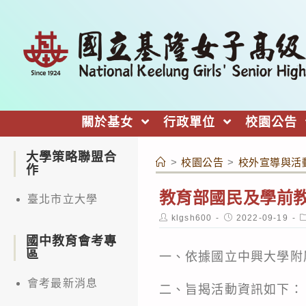
跳
轉
至
主
要
內
關於基女
行政單位
校園公告
容
大學策略聯盟合
>
校園公告
>
校外宣導與活
作
教育部國民及學前教
臺北市立大學
Post
Post
P
klgsh600
2022-09-19
author:
published:
c
國中教育會考專
區
一、依據國立中興大學附屬
會考最新消息
二、旨揭活動資訊如下：