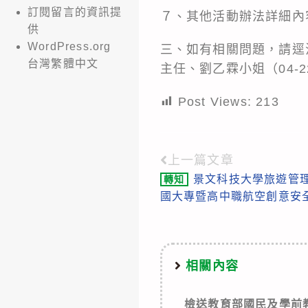
訂閱留言的資訊提
７、其他活動辦法詳細內
供
WordPress.org
三、如有相關問題，請逕
台灣繁體中文
主任、劉乙霖小姐（04-22
Post Views:
213
上一篇文章
Read
景文科技大學旅遊管理
轉知
more
國大專暨高中職航空創意安
articles
相關內容
檢送教育部國民及學前