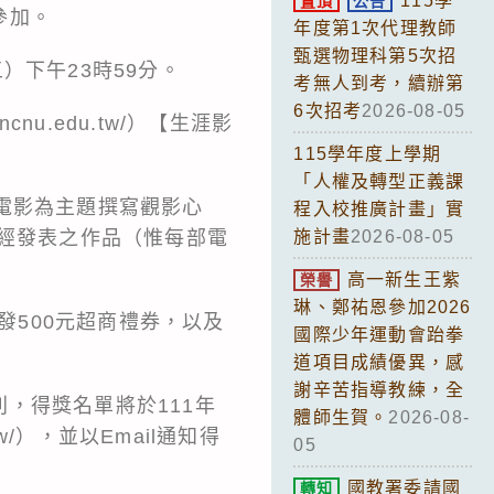
115學
置頂
公告
參加。
年度第1次代理教師
甄選物理科第5次招
五）下午23時59分。
考無人到考，續辦第
6次招考
2026-08-05
.ncnu.edu.tw/
）【生涯影
115學年度上學期
「人權及轉型正義課
電影為主題撰寫觀影心
程入校推廣計畫」實
未經發表之作品（惟每部電
施計畫
2026-08-05
高一新生王紫
榮譽
琳、鄭祐恩參加2026
發500元超商禮券，以及
國際少年運動會跆拳
道項目成績優異，感
謝辛苦指導教練，全
，得獎名單將於111年
體師生賀。
2026-08-
w/
），並以Email通知得
05
國教署委請國
轉知