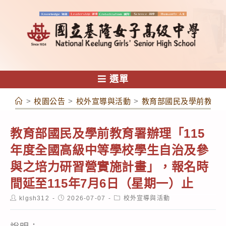
跳
轉
至
主
要
內
選單
容
>
校園公告
>
校外宣導與活動
>
教育部國民及學前教育署
教育部國民及學前教育署辦理「115
年度全國高級中等學校學生自治及參
與之培力研習營實施計畫」，報名時
間延至115年7月6日（星期一）止
Post
Post
Post
klgsh312
2026-07-07
校外宣導與活動
author:
published:
category: